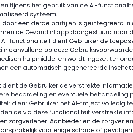
n tijdens het gebruik van de AI-functionalit
omatiseerd systeem.
rd door een derde partij en is geïntegreerd i
binnen de Gezond.nl app doorgestuurd naar d
AI-functionaliteit dient Gebruiker de toepa
zijn aanvullend op deze Gebruiksvoorwaarde
ls medisch hulpmiddel en wordt ingezet ter on
rmen een automatisch gegenereerde inschatt
eit dient de Gebruiker de verstrekte informa
ere beoordeling en eventuele behandeling p
iteit dient Gebruiker het AI-traject volledig t
worden de via deze functionaliteit verstrekt
en zorgverlener. Aanbieder en de zorgverlen
ansprakelijk voor enige schade of gevolgen d