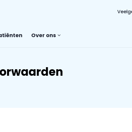
Veelg
atiënten
Over ons
oorwaarden